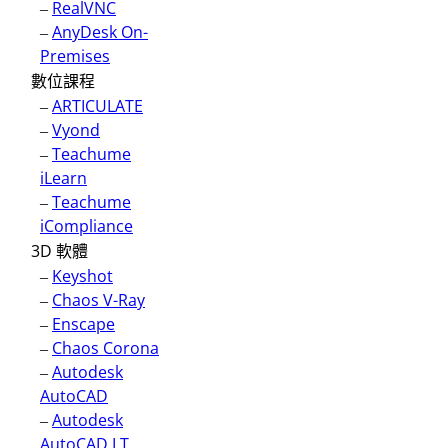
–
RealVNC
–
AnyDesk On-
Premises
數位課程
–
ARTICULATE
–
Vyond
–
Teachume
iLearn
–
Teachume
iCompliance
3D 軟體
–
Keyshot
–
Chaos V-Ray
–
Enscape
–
Chaos Corona
–
Autodesk
AutoCAD
–
Autodesk
AutoCAD LT