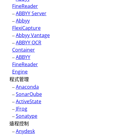
FineReader
–
ABBYY Server
–
Abbyy
FlexiCapture
–
Abbyy Vantage
–
ABBYY OCR
Container
–
ABBYY
FineReader
Engine
程式管理
–
Anaconda
–
SonarQube
–
ActiveState
–
JFrog
–
Sonatype
遠程控制
–
Anydesk