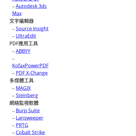
–
Autodesk 3ds
Max
文字編輯器
–
Source Insight
–
UltraEdit
PDF應用工具
–
ABBYY
–
KofaxPowerPDF
–
PDF X-Change
多煤體工具
–
MAGIX
–
Steinberg
網絡監視軟體
–
Burp Suite
–
Lansweeper
–
PRTG
–
Cobalt Strike