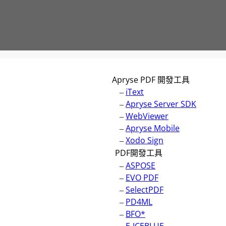
Apryse PDF 開發工具
–
iText
–
Apryse Server SDK
–
WebViewer
–
Apryse Mobile
–
Xodo Sign
PDF開發工具
–
ASPOSE
–
EVO PDF
–
SelectPDF
–
PD4ML
–
BFO*