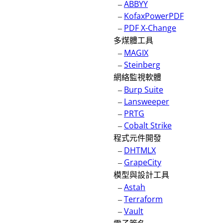
–
ABBYY
–
KofaxPowerPDF
–
PDF X-Change
多煤體工具
–
MAGIX
–
Steinberg
網絡監視軟體
–
Burp Suite
–
Lansweeper
–
PRTG
–
Cobalt Strike
程式元件開發
–
DHTMLX
–
GrapeCity
模型與設計工具
–
Astah
–
Terraform
–
Vault