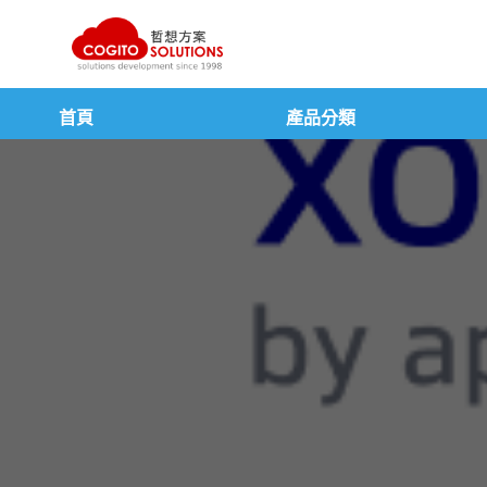
跳
至
主
要
內
首頁
產品分類
容