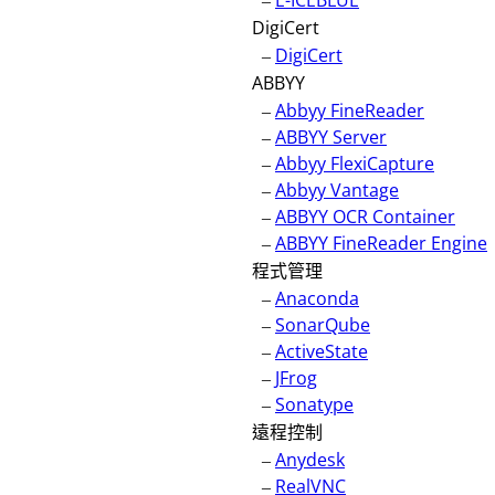
–
E-ICEBLUE
DigiCert
–
DigiCert
ABBYY
–
Abbyy FineReader
–
ABBYY Server
–
Abbyy FlexiCapture
–
Abbyy Vantage
–
ABBYY OCR Container
–
ABBYY FineReader Engine
程式管理
–
Anaconda
–
SonarQube
–
ActiveState
–
JFrog
–
Sonatype
遠程控制
–
Anydesk
–
RealVNC