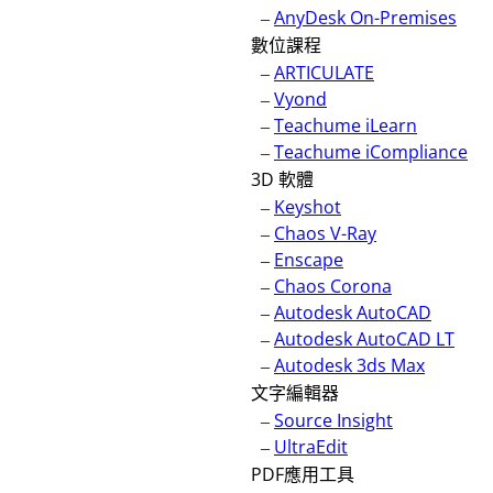
–
AnyDesk On-Premises
數位課程
–
ARTICULATE
–
Vyond
–
Teachume iLearn
–
Teachume iCompliance
3D 軟體
–
Keyshot
–
Chaos V-Ray
–
Enscape
–
Chaos Corona
–
Autodesk AutoCAD
–
Autodesk AutoCAD LT
–
Autodesk 3ds Max
文字編輯器
–
Source Insight
–
UltraEdit
PDF應用工具