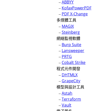
–
ABBYY
–
KofaxPowerPDF
–
PDF X-Change
多煤體工具
–
MAGIX
–
Steinberg
網絡監視軟體
–
Burp Suite
–
Lansweeper
–
PRTG
–
Cobalt Strike
程式元件開發
–
DHTMLX
–
GrapeCity
模型與設計工具
–
Astah
–
Terraform
–
Vault