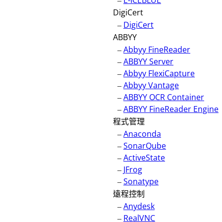
–
E-ICEBLUE
DigiCert
–
DigiCert
ABBYY
–
Abbyy FineReader
–
ABBYY Server
–
Abbyy FlexiCapture
–
Abbyy Vantage
–
ABBYY OCR Container
–
ABBYY FineReader Engine
程式管理
–
Anaconda
–
SonarQube
–
ActiveState
–
JFrog
–
Sonatype
遠程控制
–
Anydesk
–
RealVNC