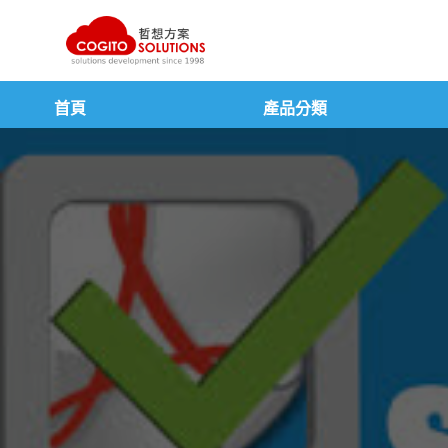
跳
至
主
要
內
首頁
產品分類
容