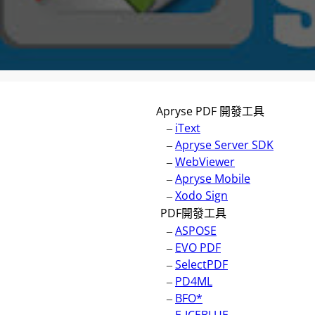
Apryse PDF 開發工具
–
iText
–
Apryse Server SDK
–
WebViewer
–
Apryse Mobile
–
Xodo Sign
PDF開發工具
–
ASPOSE
–
EVO PDF
–
SelectPDF
–
PD4ML
–
BFO*