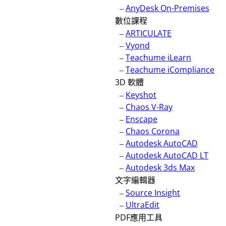
–
AnyDesk On-Premises
數位課程
–
ARTICULATE
–
Vyond
–
Teachume iLearn
–
Teachume iCompliance
3D 軟體
–
Keyshot
–
Chaos V-Ray
–
Enscape
–
Chaos Corona
–
Autodesk AutoCAD
–
Autodesk AutoCAD LT
–
Autodesk 3ds Max
文字編輯器
–
Source Insight
–
UltraEdit
PDF應用工具