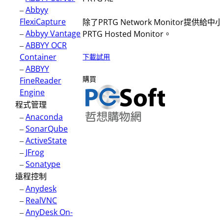
–
Abbyy
FlexiCapture
除了PRTG Network Monitor提
–
Abbyy Vantage
PRTG Hosted Monitor。
–
ABBYY OCR
Container
下載試用
–
ABBYY
購買
FineReader
Engine
程式管理
–
Anaconda
–
SonarQube
–
ActiveState
–
JFrog
–
Sonatype
遠程控制
–
Anydesk
–
RealVNC
–
AnyDesk On-