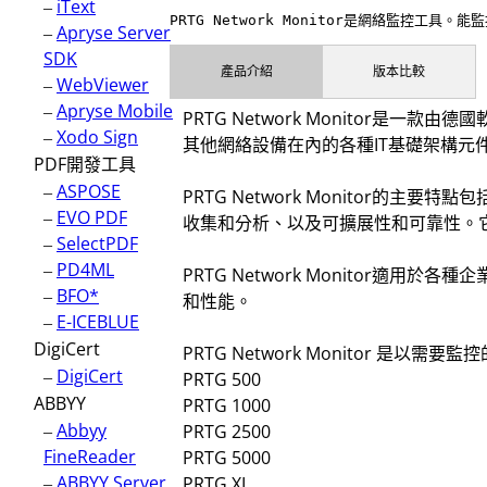
–
iText
PRTG Network Monitor是網絡監控
–
Apryse Server
SDK
產品介紹
版本比較
–
WebViewer
–
Apryse Mobile
PRTG Network Monitor是一
–
Xodo Sign
其他網絡設備在內的各種IT基礎架構
PDF開發工具
–
ASPOSE
PRTG Network Monitor
–
EVO PDF
收集和分析、以及可擴展性和可靠性。它還支持多
–
SelectPDF
–
PD4ML
PRTG Network Monitor
–
BFO*
和性能。
–
E-ICEBLUE
DigiCert
PRTG Network Monitor 是以需要監
–
DigiCert
PRTG 500
ABBYY
PRTG 1000
–
Abbyy
PRTG 2500
FineReader
PRTG 5000
–
ABBYY Server
PRTG XL