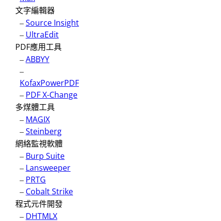
文字編輯器
–
Source Insight
–
UltraEdit
PDF應用工具
–
ABBYY
–
KofaxPowerPDF
–
PDF X-Change
多煤體工具
–
MAGIX
–
Steinberg
網絡監視軟體
–
Burp Suite
–
Lansweeper
–
PRTG
–
Cobalt Strike
程式元件開發
–
DHTMLX