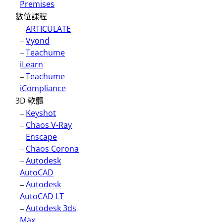
Premises
數位課程
–
ARTICULATE
–
Vyond
–
Teachume
iLearn
–
Teachume
iCompliance
3D 軟體
–
Keyshot
–
Chaos V-Ray
–
Enscape
–
Chaos Corona
–
Autodesk
AutoCAD
–
Autodesk
AutoCAD LT
–
Autodesk 3ds
Max