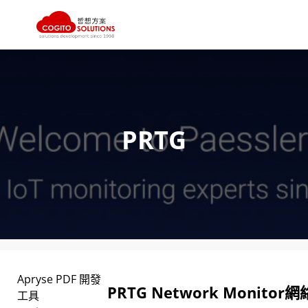
跳
至
主
要
內
PRTG
容
Apryse PDF 開發
PRTG Network Monito
工具