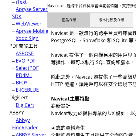
–
iText
Navicat 是跨平台資料庫管理開發軟體，支持多種資料庫系
–
Apryse Server
SDK
產品介紹
版本比較及介紹
–
WebViewer
–
Apryse Mobile
Navicat 是一款流行的跨平台資料庫管理開
–
Xodo Sign
PostgreSQL、Snowflake 和 SQLite 等
PDF開發工具
–
ASPOSE
Navicat 提供了一個直觀易用的
–
EVO PDF
等操作，還可以執行 SQL 查詢和腳
–
SelectPDF
–
PD4ML
除此之外，Navicat 還提供了一些
–
BFO*
HTTP 隧道，讓用戶可以在安全環境下
–
E-ICEBLUE
DigiCert
Navicat主要特點
–
DigiCert
嶄新設計
ABBYY
Navicat致力於提供專業的 UX 
–
Abbyy
FineReader
可靠的資料產生
–
ABBYY Server
全新的資料產生工具提供了全面的功能