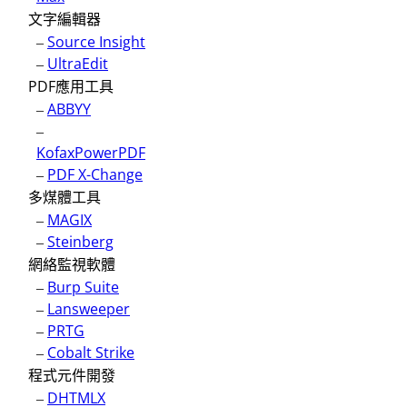
文字編輯器
–
Source Insight
–
UltraEdit
PDF應用工具
–
ABBYY
–
KofaxPowerPDF
–
PDF X-Change
多煤體工具
–
MAGIX
–
Steinberg
網絡監視軟體
–
Burp Suite
–
Lansweeper
–
PRTG
–
Cobalt Strike
程式元件開發
–
DHTMLX