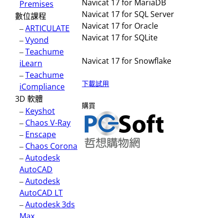
Navicat 17 for MariaDB
Premises
Navicat 17 for SQL Server
數位課程
Navicat 17 for Oracle
–
ARTICULATE
Navicat 17 for SQLite
–
Vyond
–
Teachume
Navicat 17 for Snowflake
iLearn
–
Teachume
下載試用
iCompliance
3D 軟體
購買
–
Keyshot
–
Chaos V-Ray
–
Enscape
–
Chaos Corona
–
Autodesk
AutoCAD
–
Autodesk
AutoCAD LT
–
Autodesk 3ds
Max