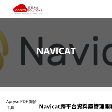
跳
至
主
要
內
NAVICAT
容
Apryse PDF 開發
Navicat跨平台資料庫管理
工具