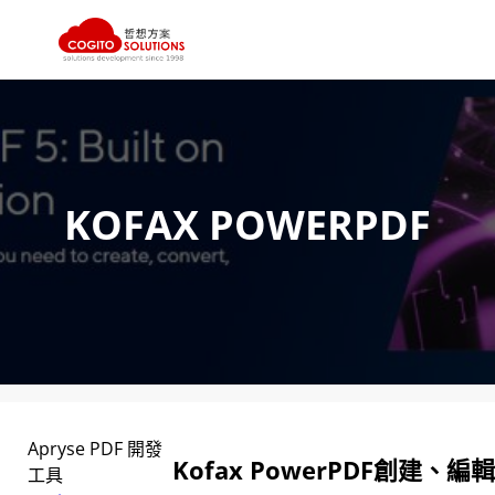
跳
至
主
要
內
KOFAX POWERPDF
容
Apryse PDF 開發
Kofax PowerPDF創建、
工具