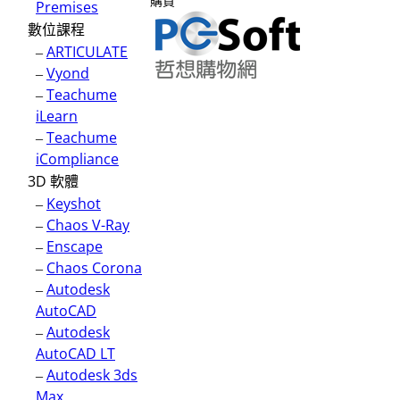
購買
Premises
數位課程
–
ARTICULATE
–
Vyond
–
Teachume
iLearn
–
Teachume
iCompliance
3D 軟體
–
Keyshot
–
Chaos V-Ray
–
Enscape
–
Chaos Corona
–
Autodesk
AutoCAD
–
Autodesk
AutoCAD LT
–
Autodesk 3ds
Max