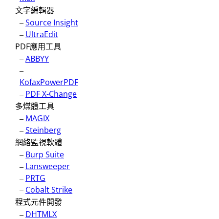
文字編輯器
–
Source Insight
–
UltraEdit
PDF應用工具
–
ABBYY
–
KofaxPowerPDF
–
PDF X-Change
多煤體工具
–
MAGIX
–
Steinberg
網絡監視軟體
–
Burp Suite
–
Lansweeper
–
PRTG
–
Cobalt Strike
程式元件開發
–
DHTMLX