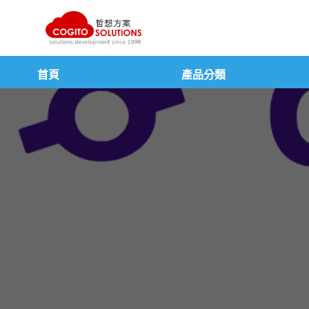
跳
至
主
要
內
首頁
產品分類
容