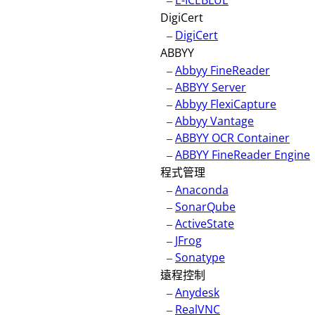
–
E-ICEBLUE
DigiCert
–
DigiCert
ABBYY
–
Abbyy FineReader
–
ABBYY Server
–
Abbyy FlexiCapture
–
Abbyy Vantage
–
ABBYY OCR Container
–
ABBYY FineReader Engine
程式管理
–
Anaconda
–
SonarQube
–
ActiveState
–
JFrog
–
Sonatype
遠程控制
–
Anydesk
–
RealVNC