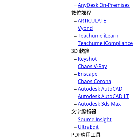
–
AnyDesk On-Premises
數位課程
–
ARTICULATE
–
Vyond
–
Teachume iLearn
–
Teachume iCompliance
3D 軟體
–
Keyshot
–
Chaos V-Ray
–
Enscape
–
Chaos Corona
–
Autodesk AutoCAD
–
Autodesk AutoCAD LT
–
Autodesk 3ds Max
文字編輯器
–
Source Insight
–
UltraEdit
PDF應用工具