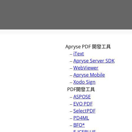
Apryse PDF 開發工具
–
iText
–
Apryse Server SDK
–
WebViewer
–
Apryse Mobile
–
Xodo Sign
PDF開發工具
–
ASPOSE
–
EVO PDF
–
SelectPDF
–
PD4ML
–
BFO*