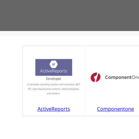
ActiveReports
Componentone