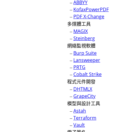
–
ABBYY
–
KofaxPowerPDF
–
PDF X-Change
多煤體工具
–
MAGIX
–
Steinberg
網絡監視軟體
–
Burp Suite
–
Lansweeper
–
PRTG
–
Cobalt Strike
程式元件開發
–
DHTMLX
–
GrapeCity
模型與設計工具
–
Astah
–
Terraform
–
Vault