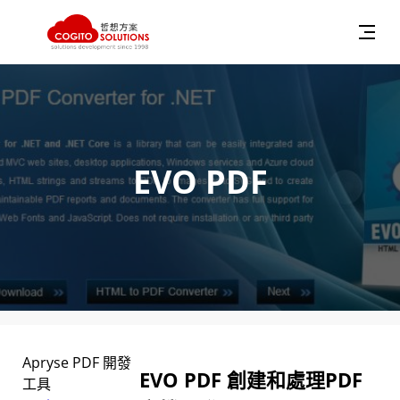
跳
至
主
要
內
EVO PDF
容
Apryse PDF 開發
EVO PDF 創建和處理PDF
工具