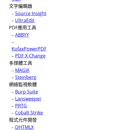
文字編輯器
–
Source Insight
–
UltraEdit
PDF應用工具
–
ABBYY
–
KofaxPowerPDF
–
PDF X-Change
多煤體工具
–
MAGIX
–
Steinberg
網絡監視軟體
–
Burp Suite
–
Lansweeper
–
PRTG
–
Cobalt Strike
程式元件開發
–
DHTMLX