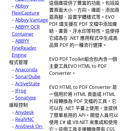
這個庫提供了豐富的功能，包括設
–
Abbyy
置頁面大小、方向、邊距、添加頁
FlexiCapture
眉頁腳、設置字體樣式等。EVO
–
Abbyy Vantage
PDF 還支援在 PDF 文檔中添加連
–
ABBYY OCR
結、書簽、浮水印等特性。這使得
Container
它成為在 .NET 應用程式中生成高
–
ABBYY
品質 PDF 的一種流行選擇。
FineReader
Engine
EVO PDF Toolkit組合包內含一個
程式管理
主要工具EVO HTML to PDF
–
Anaconda
Converter。
–
SonarQube
–
ActiveState
EVO HTML to PDF Converter 是
–
JFrog
一個用於將 HTML 頁面或 HTML
–
Sonatype
片段轉換為 PDF 文檔的工具。它
遠程控制
可以在 .NET 平臺上使用，並提供
–
Anydesk
了簡單易用的 API，開發人員可以
–
RealVNC
使用 C# 或 VB.NET 來集成和使用
–
AnyDesk On-
它。這個工具支援轉換帶有 CSS