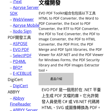
–
iText
文檔開發
–
Apryse Server
SDK
EVO PDF Toolkit組合包包括以下工具
HTML to PDF Converter, the Word to
–
WebViewer
PDF Converter, the Excel to PDF
–
Apryse Mobile
Converter, the RTF to PDF Converter,
–
Xodo Sign
the PDF to Text Converter, the PDF to
PDF開發工具
Image Converter, the PDF to HTML
–
ASPOSE
Converter, the PDF Print, the PDF
–
EVO PDF
Merge and PDF Split libraries, the PDF
Viewer for ASP.NET and the PDF Viewer
–
SelectPDF
for Windows Forms, the PDF Security
–
PD4ML
library and the PDF Images Extractor
–
BFO*
tool。
–
E-ICEBLUE
DigiCert
產品介紹
–
DigiCert
EVO PDF 是一個用於在 .NET 平臺
ABBYY
上生成 PDF 文檔的庫。它允許開
–
Abbyy
發人員使用 C# 或 VB.NET 代碼將
FineReader
HTML、SVG 或圖像轉換為 PDF。
–
ABBYY Server