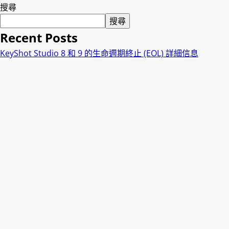
搜尋
搜尋
Recent Posts
KeyShot Studio 8 和 9 的生命週期終止 (EOL) 詳細信息
APRYSE公司 大中華地區 主要伙伴
哲想 獲委任為ABBYY FlexiCapture台灣唯一代理
V-Ray April Promo特價活動
Keyshot永久升級版停售
Recent Comments
尚無留言可供顯示。
Archives
2025 年 1 月
2024 年 1 月
2023 年 10 月
2023 年 4 月
2023 年 3 月
2022 年 4 月