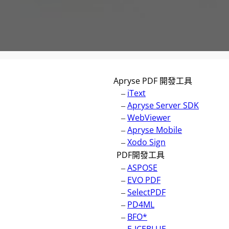
Apryse PDF 開發工具
–
iText
–
Apryse Server SDK
–
WebViewer
–
Apryse Mobile
–
Xodo Sign
PDF開發工具
–
ASPOSE
–
EVO PDF
–
SelectPDF
–
PD4ML
–
BFO*