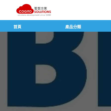
跳
至
主
要
內
首頁
產品分類
容