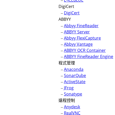
–
E-ICEBLUE
DigiCert
–
DigiCert
ABBYY
–
Abbyy FineReader
–
ABBYY Server
–
Abbyy FlexiCapture
–
Abbyy Vantage
–
ABBYY OCR Container
–
ABBYY FineReader Engine
程式管理
–
Anaconda
–
SonarQube
–
ActiveState
–
JFrog
–
Sonatype
遠程控制
–
Anydesk
–
RealVNC