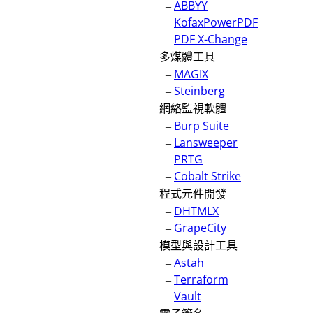
–
ABBYY
–
KofaxPowerPDF
–
PDF X-Change
多煤體工具
–
MAGIX
–
Steinberg
網絡監視軟體
–
Burp Suite
–
Lansweeper
–
PRTG
–
Cobalt Strike
程式元件開發
–
DHTMLX
–
GrapeCity
模型與設計工具
–
Astah
–
Terraform
–
Vault