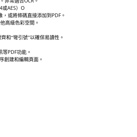
設置。非常適合OCR。
4或AES）O
mage圖像，或將條碼直接添加到PDF。
檔和其他高級色彩空間。
對齊和“彎引號”以確保易讀性。
資訊等PDF功能。
任何順序創建和編輯頁面。