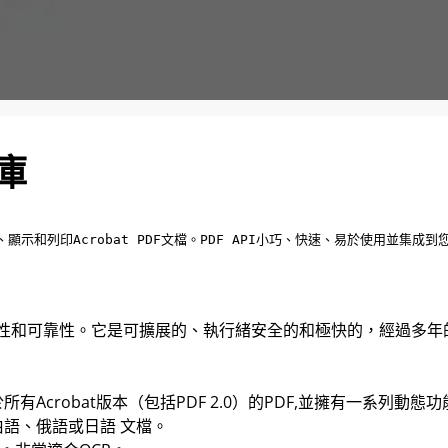
F庫
建、編輯、顯示和列印Acrobat PDF文檔。PDF API小巧、快速、易於使用並集
靈活性和可靠性。它是可擴展的、執行緒安全的和極快的，經過多年
取和寫入適用於所有Acrobat版本（包括PDF 2.0）的PDF,並擁有一系列動
拉伯語、俄語或日語 文檔。