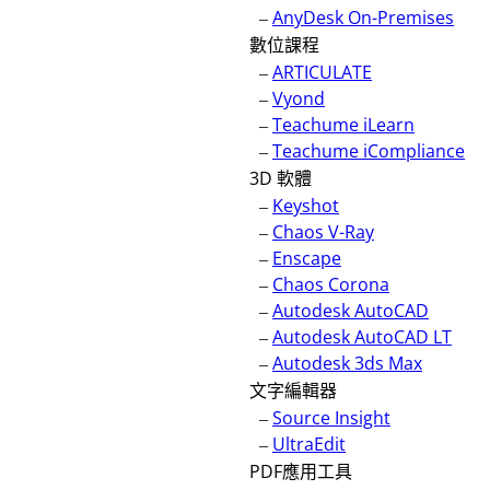
–
AnyDesk On-Premises
數位課程
–
ARTICULATE
–
Vyond
–
Teachume iLearn
–
Teachume iCompliance
3D 軟體
–
Keyshot
–
Chaos V-Ray
–
Enscape
–
Chaos Corona
–
Autodesk AutoCAD
–
Autodesk AutoCAD LT
–
Autodesk 3ds Max
文字編輯器
–
Source Insight
–
UltraEdit
PDF應用工具