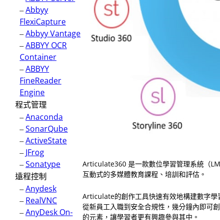
–
Abbyy
FlexiCapture
–
Abbyy Vantage
–
ABBYY OCR
Container
–
ABBYY
FineReader
Engine
程式管理
–
Anaconda
–
SonarQube
–
ActiveState
–
JFrog
–
Sonatype
Articulate360 是一款數位學習管理
互動式的多媒體教育課程、培訓和評估。
遠程控制
–
Anydesk
Articulate的創作工具快速有效地構建數字
–
RealVNC
從新員工入職到安全合規性，幾分鐘內即可
–
AnyDesk On-
的元素，讓學習者更有興趣參與其中。