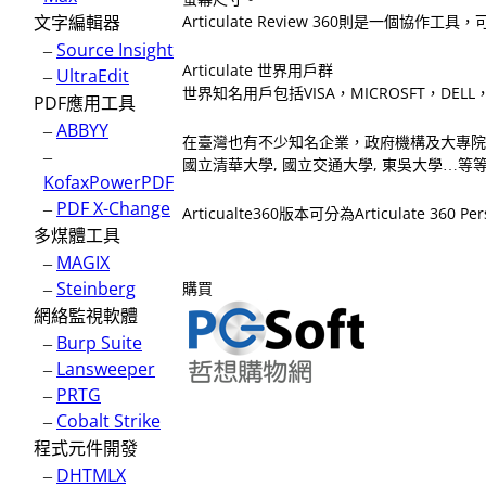
文字編輯器
Articulate Review 360則是一
–
Source Insight
Articulate 世界用戶群
–
UltraEdit
世界知名用戶包括VISA，MICROSFT，DELL，H
PDF應用工具
–
ABBYY
在臺灣也有不少知名企業，政府機構及大專院校使用
–
國立清華大學, 國立交通大學, 東吳大學…等
KofaxPowerPDF
–
PDF X-Change
Articualte360版本可分為Articulate 360 P
多煤體工具
–
MAGIX
–
Steinberg
購買
網絡監視軟體
–
Burp Suite
–
Lansweeper
–
PRTG
–
Cobalt Strike
程式元件開發
–
DHTMLX