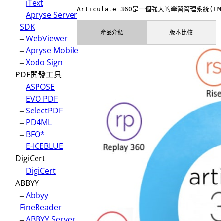
–
iText
Articulate 360是一個強大的學習管理系統(
–
Apryse Server
SDK
產品介紹
版本比較
–
WebViewer
–
Apryse Mobile
–
Xodo Sign
PDF開發工具
–
ASPOSE
–
EVO PDF
–
SelectPDF
–
PD4ML
–
BFO*
–
E-ICEBLUE
DigiCert
–
DigiCert
ABBYY
–
Abbyy
FineReader
–
ABBYY Server