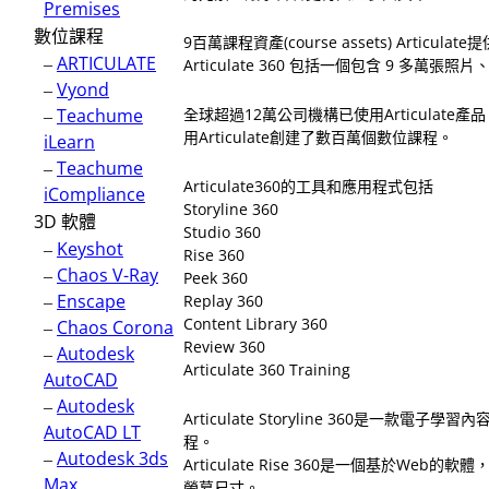
Premises
數位課程
9百萬課程資產(course assets) Arti
–
ARTICULATE
Articulate 360 包括一個包含 9 多
–
Vyond
–
Teachume
全球超過12萬公司機構已使用Articulate產品，當
用Articulate創建了數百萬個數位課程。
iLearn
–
Teachume
Articulate360的工具和應用程式包括
iCompliance
Storyline 360
3D 軟體
Studio 360
–
Keyshot
Rise 360
–
Chaos V-Ray
Peek 360
–
Enscape
Replay 360
Content Library 360
–
Chaos Corona
Review 360
–
Autodesk
Articulate 360 Training
AutoCAD
–
Autodesk
Articulate Storyline 360是
AutoCAD LT
程。
–
Autodesk 3ds
Articulate Rise 360是一個基於
Max
螢幕尺寸。