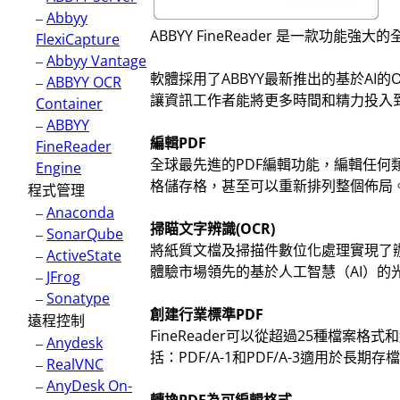
–
Abbyy
ABBYY FineReader 是一款功
FlexiCapture
–
Abbyy Vantage
軟體採用了ABBYY最新推出的基於A
–
ABBYY OCR
讓資訊工作者能將更多時間和精力投入
Container
–
ABBYY
編輯PDF
FineReader
全球最先進的PDF編輯功能，編輯任何
Engine
格儲存格，甚至可以重新排列整個佈局
程式管理
–
Anaconda
掃瞄文字辨識(OCR)
–
SonarQube
將紙質文檔及掃描件數位化處理實現了
–
ActiveState
體驗市場領先的基於人工智慧（AI）的
–
JFrog
–
Sonatype
創建行業標準PDF
遠程控制
FineReader可以從超過25種檔
–
Anydesk
括：PDF/A-1和PDF/A-3適用於長期存
–
RealVNC
–
AnyDesk On-