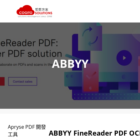
跳
至
主
要
內
ABBYY
容
Apryse PDF 開發
ABBYY FineReader P
工具