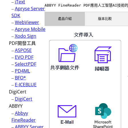
–
iText
ABBYY FineReader PDF應用人工智慧
–
Apryse Server
SDK
產品介紹
版本比較
–
WebViewer
–
Apryse Mobile
–
Xodo Sign
PDF開發工具
–
ASPOSE
–
EVO PDF
–
SelectPDF
–
PD4ML
–
BFO*
–
E-ICEBLUE
DigiCert
–
DigiCert
ABBYY
–
Abbyy
FineReader
–
ABBYY Server